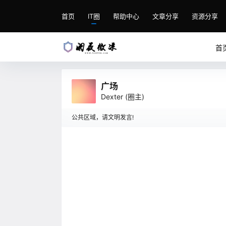
首页
IT圈
帮助中心
文章分享
资源分享
首
广场
Dexter
(圈主)
公共区域，请文明发言!
在
广场
说：