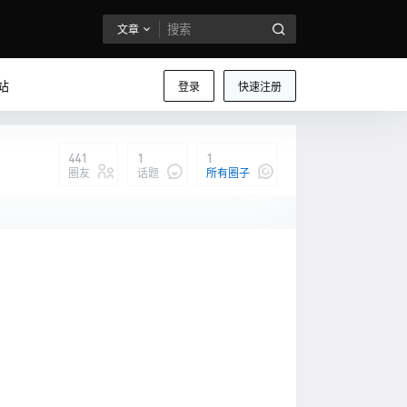
文章
站
登录
快速注册
441
1
1
圈友
话题
所有圈子
我说