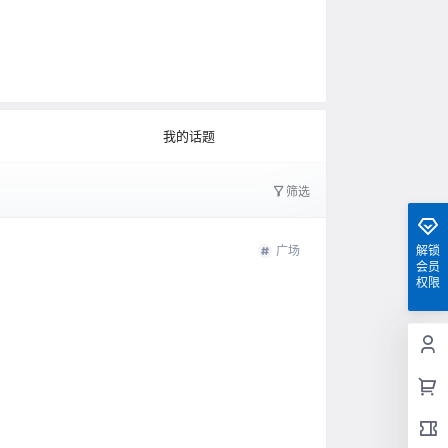
0
公开
文字太少
我的话题
筛选
广场
解锁
会员
权限