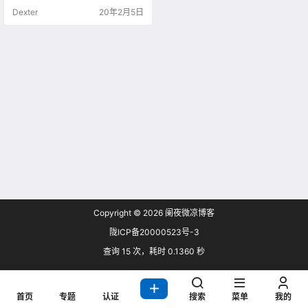
壁纸打包下载地址。方便大家下载
Dexter
20年2月5日
使用。建议你可以把打包下载的必
应美图作成幻灯片桌面，工作之余
可以享受桌面的美图。方法请参考
（Windows10 设置幻灯片桌面——
墨涩网）必应（Bing）是微软公司
于2009年5月28日推出的全新搜索
引擎服务。用以…
Copyright © 2026
阑夜微凉博客
陇ICP备20000523号-3
查询 15 次，耗时 0.1360 秒
首页
专题
认证
搜索
菜单
我的