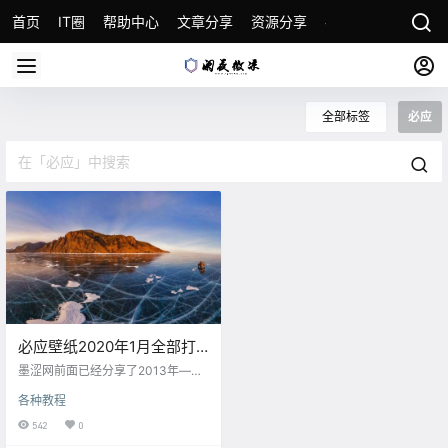
首页
IT圈
帮助中心
文章分享
资源分享
各种教程
关于本
全部标签
必应
必应壁纸2020年1月全部打
包下载分享
墨涩网前面已经分享了2013年——
2019年全年的必应壁纸打包下载地
各种教程
址，但是一年更新一次似乎太慢
了，那么接下里我会在墨涩网坚持
542
0
每个月更新一次上个月每天的必应