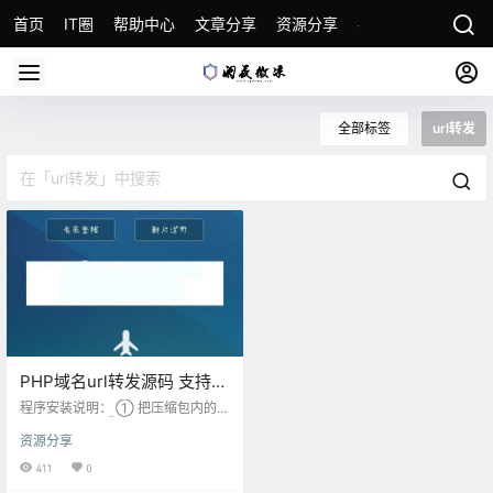
首页
IT圈
帮助中心
文章分享
资源分享
各种教程
关于本
全部标签
url转发
PHP域名url转发源码 支持隐
性转发
程序安装说明： ① 把压缩包内的文
件上传至空间 ② 访问/install安装
资源分享
安装注意事项： 需要空间支持域名
泛绑定（如果为amh5面板需要将该
411
0
站点设置为默认站点） 更新说明：