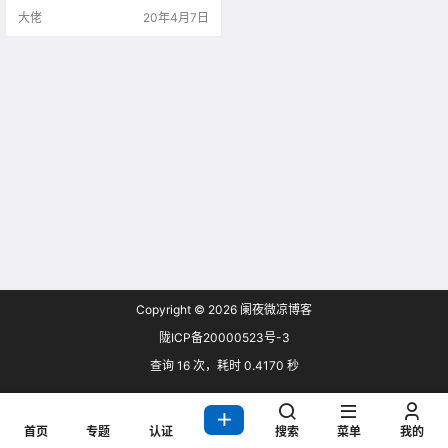
修复页面错误 登录后在首页可直达
大佬
20年4月7日
用户中心 集成反腾讯网址安全检测
系统 增加添加域名审核机制 优化隐
性转发的iframe框架 优化分页显示
Copyright © 2026
阑夜微凉博客
陇ICP备20000523号-3
查询 16 次，耗时 0.4170 秒
首页
专题
认证
搜索
菜单
我的