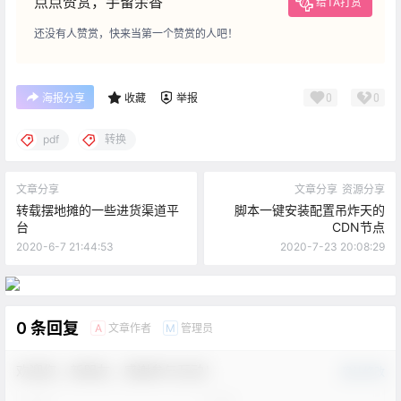
点点赞赏，手留余香
给TA打赏
还没有人赞赏，快来当第一个赞赏的人吧！
0
0
海报分享
收藏
举报
pdf
转换
文章分享
文章分享
资源分享
转载摆地摊的一些进货渠道平
脚本一键安装配置吊炸天的
台
CDN节点
2020-6-7 21:44:53
2020-7-23 20:08:29
0 条回复
文章作者
管理员
A
M
欢迎您，新朋友，感谢参与互动！
确认修改