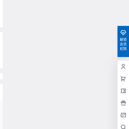
解锁
会员
权限