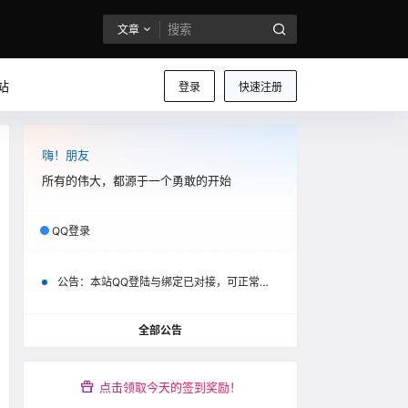
文章
站
登录
快速注册
嗨！朋友
所有的伟大，都源于一个勇敢的开始
QQ登录
公告：
本站QQ登陆与绑定已对接，可正常使用。
全部公告
点击领取今天的签到奖励！