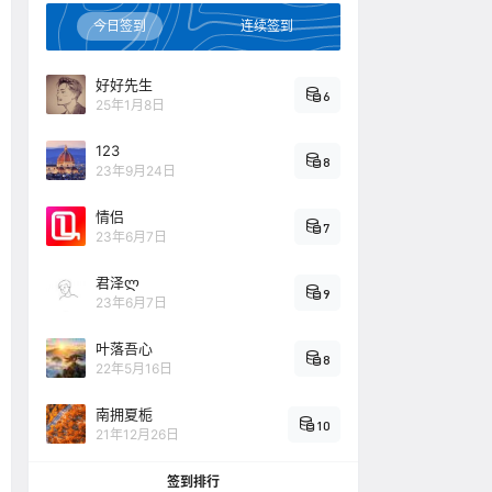
今日签到
连续签到
好好先生
6
25年1月8日
123
8
23年9月24日
情侣
7
23年6月7日
君泽ლ
9
23年6月7日
叶落吾心
8
22年5月16日
南拥夏栀
10
21年12月26日
签到排行