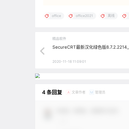
office
office2021
离线
精品软件
SecureCRT最新汉化绿色版8.7.2.2214_
2020-11-18 11:09:01
4 条回复
文章作者
管理员
A
M
欢迎您，新朋友，感谢参与互动！