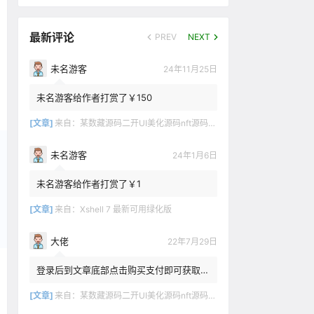
最新评论
PREV
NEXT
未名游客
24年11月25日
未名游客给作者打赏了￥150
[文章]
来自：
某数藏源码二开UI美化源码nft源码数字藏品源码
未名游客
24年1月6日
未名游客给作者打赏了￥1
[文章]
来自：
Xshell 7 最新可用绿化版
大佬
22年7月29日
登录后到文章底部点击购买支付即可获取下
载链接?
[文章]
来自：
某数藏源码二开UI美化源码nft源码数字藏品源码