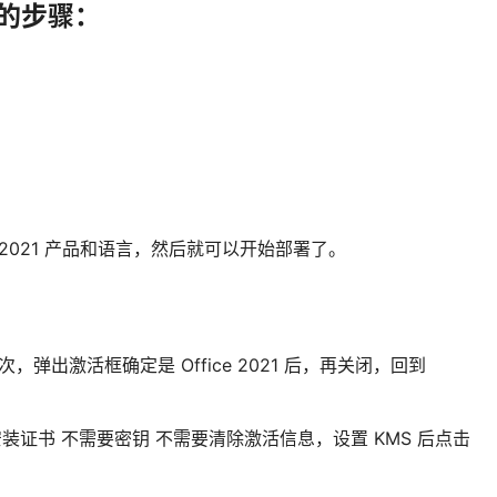
ew 的步骤：
e 2021 产品和语言，然后就可以开始部署了。
次，弹出激活框确定是 Office 2021 后，再关闭，回到
安装证书 不需要密钥 不需要清除激活信息，设置 KMS 后点击