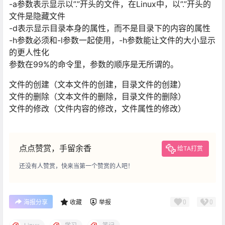
-a参数表示显示以”.”开头的⽂件，在Linux中，以”.”开头的
⽂件是隐藏⽂件
-d表示显示⽬录本身的属性，⽽不是⽬录下的内容的属性
-h参数必须和-l参数⼀起使⽤，-h参数能让⽂件的⼤⼩显示
的更⼈性化
参数在99%的命令⾥，参数的顺序是⽆所谓的。
⽂件的创建（⽂本⽂件的创建，⽬录⽂件的创建）
⽂件的删除（⽂本⽂件的删除，⽬录⽂件的删除）
⽂件的修改（⽂件内容的修改，⽂件属性的修改）
点点赞赏，手留余香
给TA打赏
还没有人赞赏，快来当第一个赞赏的人吧！
0
0
海报分享
收藏
举报