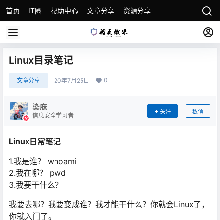
首页
IT圈
帮助中心
文章分享
资源分享
各种教程
关于本
Linux目录笔记
0
文章分享
20年7月25日
染庥
关注
私信
信息安全学习者
Linux日常笔记
1.我是谁？ whoami
2.我在哪？ pwd
3.我要⼲什么？
我要去哪？我要变成谁？我才能⼲什么？你就会Linux了，
你就⼊⻔了。