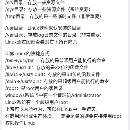
/srv⽬录：存放⼀些资源⽂件
/sys⽬录：存放⼀些资源⽂件（系统资源）
/tmp⽬录：存放的是⼀些临时⽂件（⾮常重要）
/usr⽬录：Linux软件默认安装的⽬录
/var⽬录：存放log⽇志⽂件的⽬录（⾮常重要）
Linux通过图形查看到右下⻆有箭头
叫做Linux的快捷⽅式
/bin->/usr/bin ：存放的是普通⽤户能执⾏的命令
/lib->/usr/lib：存放的是32位的函数⽂件
/lib64->/usr/lib64：存放的是64位的函数⽂件
/sbin->/usr/sbin：存放的是超级⽤户能执⾏的命令
/root：是root⽤户的家⽬录
windows系统当中有⼀个管理员Administrator
Linux系统有⼀个超级⽤户root
上帝可以为所欲为，可以在Linux中⼀⼿遮天。
在商⽤环境或⽣产环境，⼀定要尽量的避免直接使⽤root
权限操作Linux