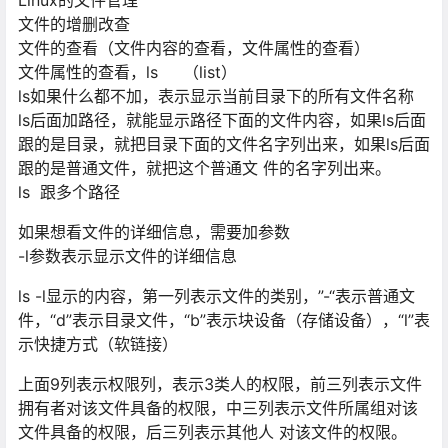
Linux的⽂件管理
⽂件的增删改查
⽂件的查看（⽂件内容的查看，⽂件属性的查看）
⽂件属性的查看，ls （list）
ls如果什么都不加，表示显示当前⽬录下的所有⽂件名称
ls后⾯加路径，就能显示路径下⾯的⽂件内容，如果ls后⾯
跟的是⽬录，就把⽬录下⾯的⽂件名字列出来，如果ls后⾯
跟的是普通⽂件，就把这个普通⽂ 件的名字列出来。
ls 跟多个路径
如果想看⽂件的详细信息，需要加参数
-l参数表示显示⽂件的详细信息
ls -l显示的内容，第⼀列表示⽂件的类别，”-“表示普通⽂
件，“d”表示⽬录⽂件，“b”表示块设备（存储设备），“l”表
示快捷⽅式（软链接）
上⾯9列表示权限列，表示3类⼈的权限，前三列表示⽂件
拥有者对该⽂件具备的权限，中三列表示⽂件所属组对该
⽂件具备的权限，后三列表示其他⼈ 对该⽂件的权限。