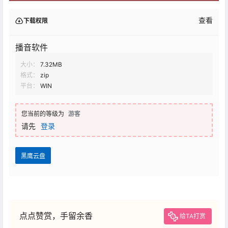
查看
下载权限
播音软件
大小：
7.32MB
格式：
zip
平台：
WIN
您当前的等级为
游客
请先
登录
黑鹰云盘
点点赞赏，手留余香
给TA打赏