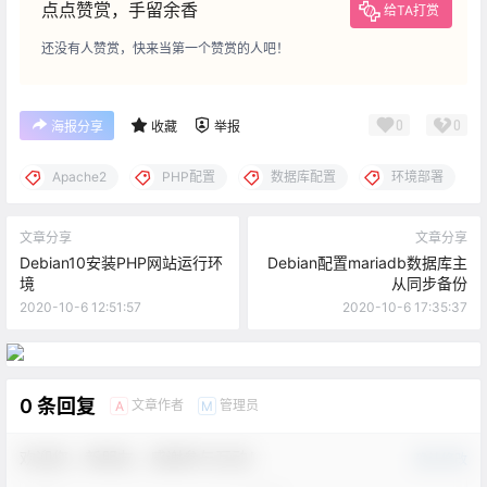
点点赞赏，手留余香
给TA打赏
还没有人赞赏，快来当第一个赞赏的人吧！
0
0
海报分享
收藏
举报
Apache2
PHP配置
数据库配置
环境部署
文章分享
文章分享
Debian10安装PHP网站运行环
Debian配置mariadb数据库主
境
从同步备份
2020-10-6 12:51:57
2020-10-6 17:35:37
0 条回复
文章作者
管理员
A
M
欢迎您，新朋友，感谢参与互动！
确认修改