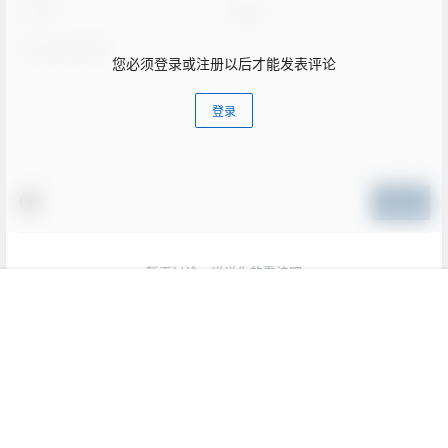
您必须登录或注册以后才能发表评论
登录
提交
暂无讨论，说说你的看法吧
首页
专题
认证
搜索
菜单
我的
Copyright © 2026
阑夜微凉博客
陇ICP备20000523号-3
查询 19 次，耗时 0.1314 秒