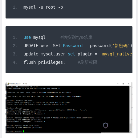
mysql 
-
u root 
-
p
use
 mysql      
#切换到mysql库
UPDATE user SET 
Password
=
 password
(
'新密码'
)
 W
update mysql
.
user 
set
 plugin 
=
'mysql_native_p
flush privileges
;
#刷新权限