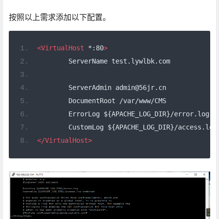
按照以上需求添加以下配置。
<VirtualHost
 *:80
>
	ServerName test.lywlbk.com
	ServerAdmin admin@56jr.cn
	DocumentRoot /var/www/CMS
	ErrorLog ${APACHE_LOG_DIR}/error.log
	CustomLog ${APACHE_LOG_DIR}/access.log
</VirtualHost>