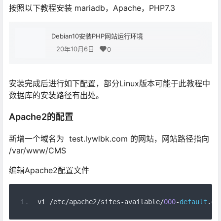
按照以下教程安装 mariadb，Apache，PHP7.3
Debian10安装PHP网站运行环境
20年10月6日
0
安装完成后进行如下配置，部分Linux版本可能于此教程中
数据库的安装路径有出处。
Apache2的配置
新增一个域名为 test.lywlbk.com 的网站，网站路径指向
/var/www/CMS
编辑Apache2配置文件
vi 
/
etc
/
apache2
/
sites
-
available
/
000
-
default
.
co