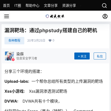
首页
IT圈
帮助中心
文章分享
资源分享
各种教程
关于本
漏洞靶场：通过phpstudy搭建自己的靶机
0
各种教程
20年3月25日
染庥
关注
私信
信息安全学习者
分享三个环境的搭建：
Upload-labs:
一个帮你总结所有类型的上传漏洞的靶场
Xss小游戏:
Xss漏洞渗透测试靶场
DVWA:
DVWA共有十个模块，