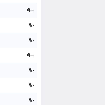
10
7
6
10
9
7
8