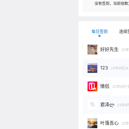
没有签到，当前倍数为
每日签到
连续
好好先生
25
123
23年9月2
情侣
23年6月7
君泽ლ
23年6
叶落吾心
22