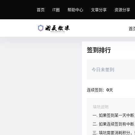
首页
IT圈
帮助中心
文章分享
资源分享
首
签到排行
今日未签到
连续签到：
0
天
填坑说明
如果签到某一天中断
如果连续签到有中断
填坑需要消耗积分，