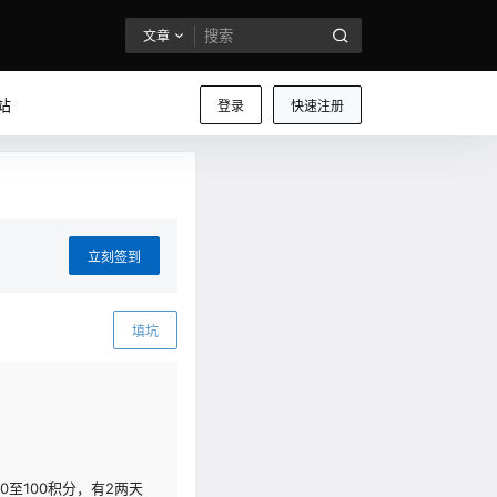
文章
站
登录
快速注册
立刻签到
填坑
至100积分，有2两天