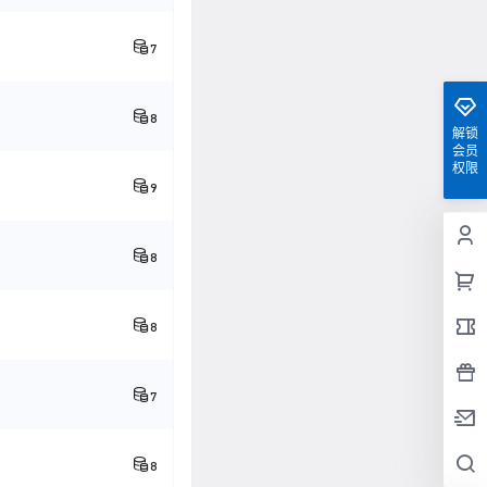
7
8
解锁
会员
权限
9
8
8
7
8