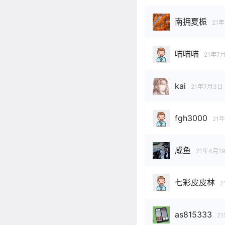
南拥夏栀
21年
喵喵喵
21年7
kai
21年7月3日
fgh3000
21
咸鱼
21年4月1
七彩皮皮林
2
as815333
2