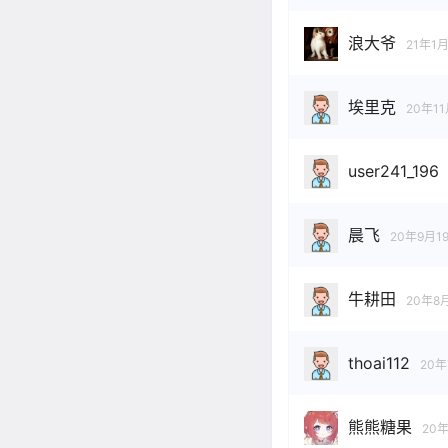
浪大爷
21年1
埃里克
20年1
user241_196
晨飞
20年9月1
牛耕田
20年8
thoai112
20年
熊熊糖果
20