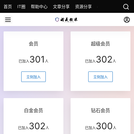
首页
IT圈
帮助中心
文章分享
资源分享
各种教程
关于本
会员
超级会员
301
302
已加入
人
已加入
人
立刻加入
立刻加入
白金会员
钻石会员
302
300
已加入
人
已加入
人